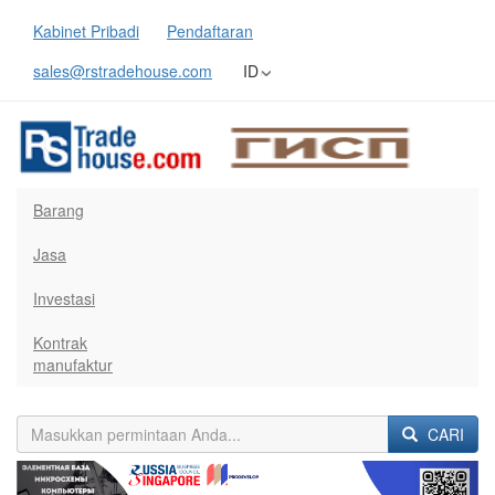
Kabinet Pribadi
Pendaftaran
sales@rstradehouse.com
ID
Barang
Jasa
Investasi
Kontrak
manufaktur
CARI
Previous
Next