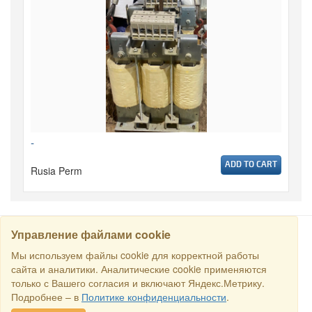
-
ADD TO CART
Rusia Perm
Управление файлами cookie
CARI
Мы используем файлы cookie для корректной работы
сайта и аналитики. Аналитические cookie применяются
только с Вашего согласия и включают Яндекс.Метрику.
Semua hak dilindungi undang-undang © 2016 Торговый Дом
Подробнее – в
Политике конфиденциальности
.
РСДС. E-mail:
sales@rstradehouse.com
, Alamat: Jl. Malaya