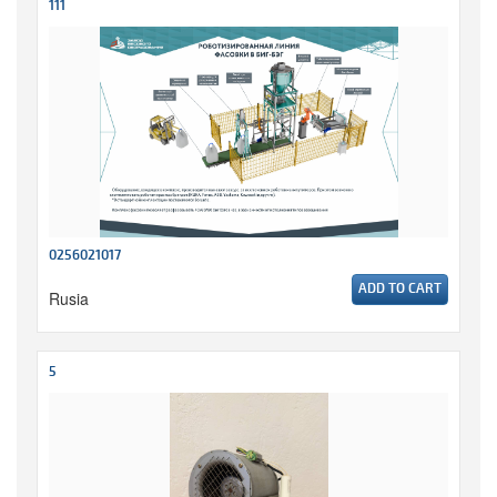
111
0256021017
ADD TO CART
Rusia
5