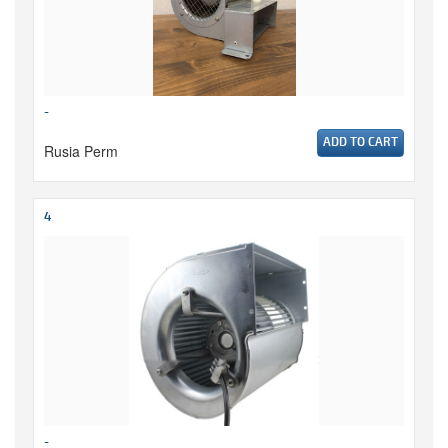
-
ADD TO CART
Rusia Perm
4
-