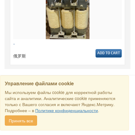
-
ADD TO CART
俄罗斯
Управление файлами cookie
搜寻
Мы используем файлы cookie для корректной работы
сайта и аналитики. Аналитические cookie применяются
только с Вашего согласия и включают Яндекс.Метрику.
保留所有权利 © 2016商业交易所“俄罗斯-新加坡商业理事会”. E-
Подробнее – в
Политике конфиденциальности
.
mail:
sales@rstradehouse.com
, 地址: 俄罗斯，莫斯科，Malaya
Pirogovskaya str., 16, Moscow, Russia.
付款方式
.
Privacy policy
.
Принять все
Consent for processing personal data
.