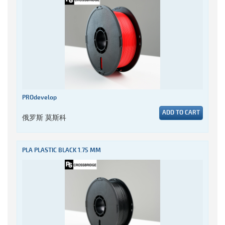
PROdevelop
ADD TO CART
俄罗斯 莫斯科
PLA PLASTIC BLACK 1.75 MM