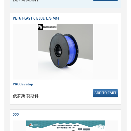
PETG PLASTIC BLUE 1.75 MM
PROdevelop
ADD TO CART
俄罗斯 莫斯科
222