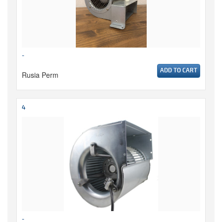
-
ADD TO CART
Rusia Perm
4
-