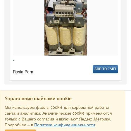
-
ADD TO CART
Rusia Perm
Управление файлами cookie
CARI
Мы используем файлы cookie для корректной работы
сайта и аналитики. Аналитические cookie применяются
только с Вашего согласия и включают Яндекс.Метрику.
Semua hak dilindungi undang-undang © 2016 Торговый Дом
Подробнее – в
Политике конфиденциальности
.
РСДС. E-mail:
sales@rstradehouse.com
, Alamat: Jl. Malaya