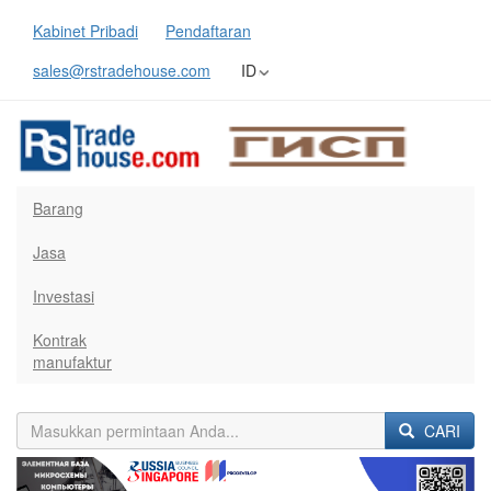
Kabinet Pribadi
Pendaftaran
sales@rstradehouse.com
ID
Barang
Jasa
Investasi
Kontrak
manufaktur
CARI
Previous
Next