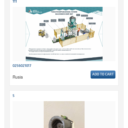
111
0256021017
ADD TO CART
Rusia
5