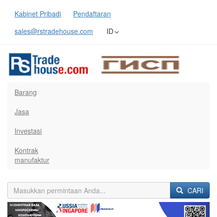
Kabinet Pribadi
Pendaftaran
sales@rstradehouse.com
ID
Barang
Jasa
Investasi
Kontrak
manufaktur
CARI
Previous
Next