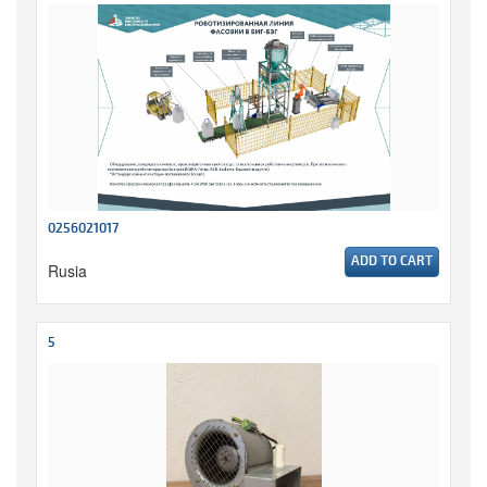
0256021017
ADD TO CART
Rusia
5