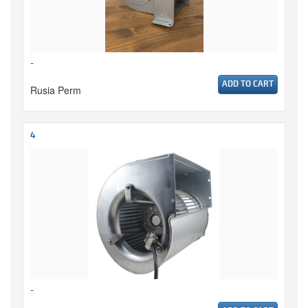
-
ADD TO CART
Rusia Perm
4
-