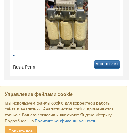
-
ADD TO CART
Rusia Perm
Управление файлами cookie
CARI
Мы используем файлы cookie для корректной работы
сайта и аналитики. Аналитические cookie применяются
только с Вашего согласия и включают Яндекс.Метрику.
Semua hak dilindungi undang-undang © 2016 Торговый Дом
Подробнее – в
Политике конфиденциальности
.
РСДС. E-mail:
sales@rstradehouse.com
, Alamat: Jl. Malaya
Pirogovskaya, 16, Moskow, Rusia.
Kaedah pembayaran
.
Privacy
Принять все