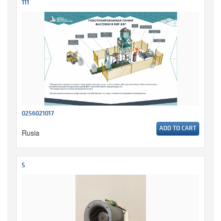
111
0256021017
ADD TO CART
Rusia
5