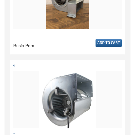
-
ADD TO CART
Rusia Perm
4
-