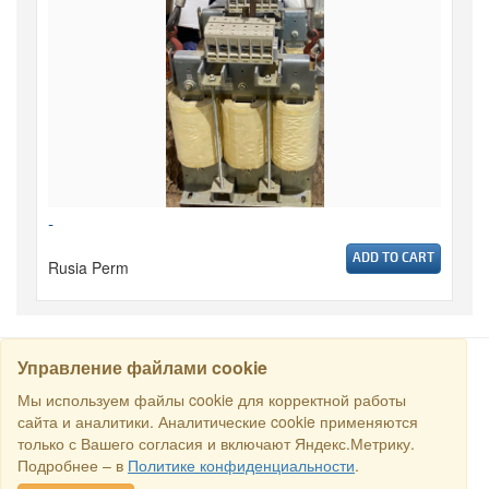
-
ADD TO CART
Rusia Perm
Управление файлами cookie
CARI
Мы используем файлы cookie для корректной работы
сайта и аналитики. Аналитические cookie применяются
только с Вашего согласия и включают Яндекс.Метрику.
Semua hak dilindungi undang-undang © 2016 Торговый Дом
Подробнее – в
Политике конфиденциальности
.
РСДС. E-mail:
sales@rstradehouse.com
, Alamat: Jl. Malaya