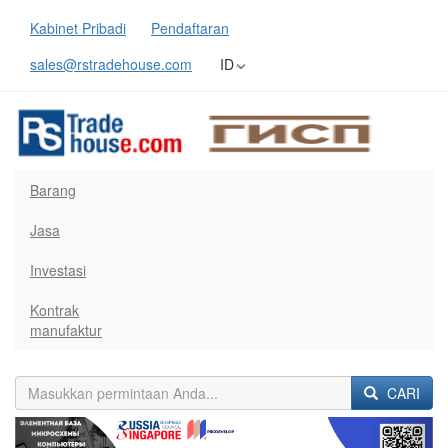
Kabinet Pribadi
Pendaftaran
sales@rstradehouse.com
ID
Barang
Jasa
Investasi
Kontrak
manufaktur
CARI
Previous
Next