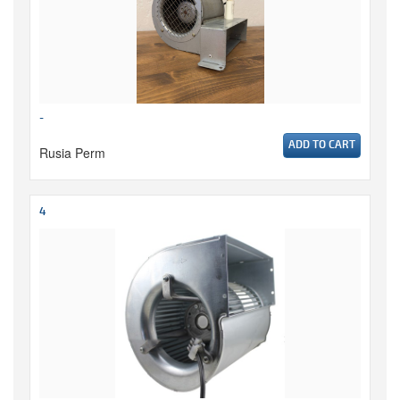
-
ADD TO CART
Rusia Perm
4