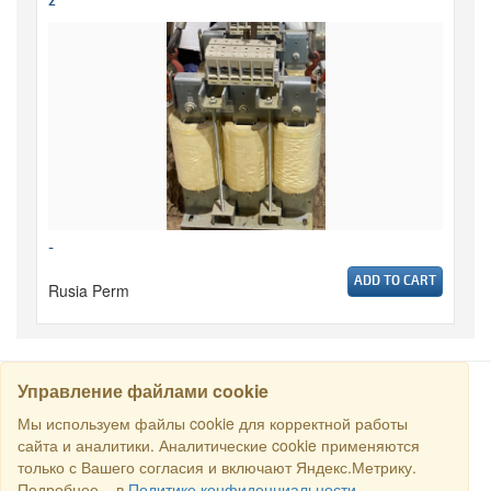
2
-
ADD TO CART
Rusia Perm
Управление файлами cookie
CARI
Мы используем файлы cookie для корректной работы
сайта и аналитики. Аналитические cookie применяются
только с Вашего согласия и включают Яндекс.Метрику.
Semua hak dilindungi undang-undang © 2016 Торговый Дом
Подробнее – в
Политике конфиденциальности
.