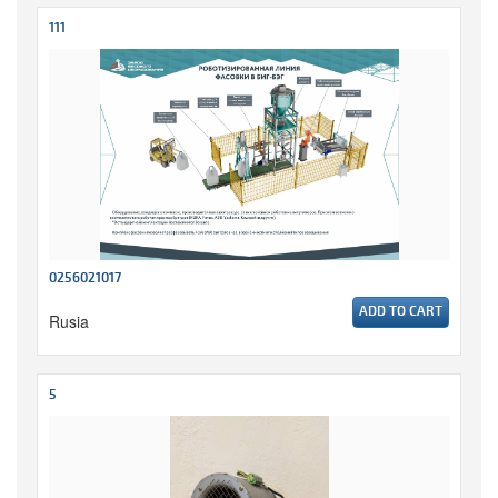
111
0256021017
ADD TO CART
Rusia
5