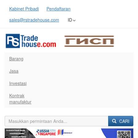
Kabinet Pribadi
Pendaftaran
sales@rstradehouse.com
ID
Barang
Jasa
Investasi
Kontrak
manufaktur
CARI
Previous
Next