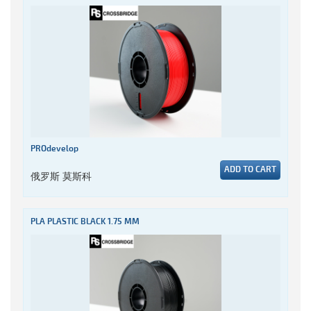
PROdevelop
ADD TO CART
俄罗斯 莫斯科
PLA PLASTIC BLACK 1.75 MM