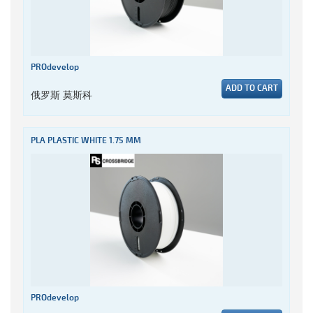
PROdevelop
ADD TO CART
俄罗斯 莫斯科
PLA PLASTIC WHITE 1.75 MM
PROdevelop