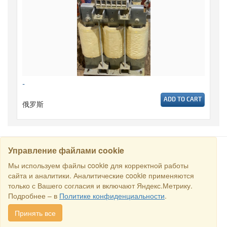
-
ADD TO CART
俄罗斯
Управление файлами cookie
搜寻
Мы используем файлы cookie для корректной работы
сайта и аналитики. Аналитические cookie применяются
только с Вашего согласия и включают Яндекс.Метрику.
保留所有权利 © 2016商业交易所“俄罗斯-新加坡商业理事会”. E-
Подробнее – в
Политике конфиденциальности
.
mail:
sales@rstradehouse.com
, 地址: 俄罗斯，莫斯科，Malaya
Pirogovskaya str., 16, Moscow, Russia.
付款方式
.
Privacy policy
.
Принять все
Consent for processing personal data
.