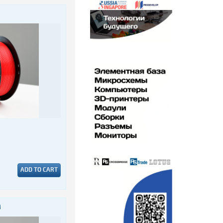
ADD TO CART
M