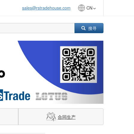
sales@rstradehouse.com
CN
搜寻
Next
合同生产