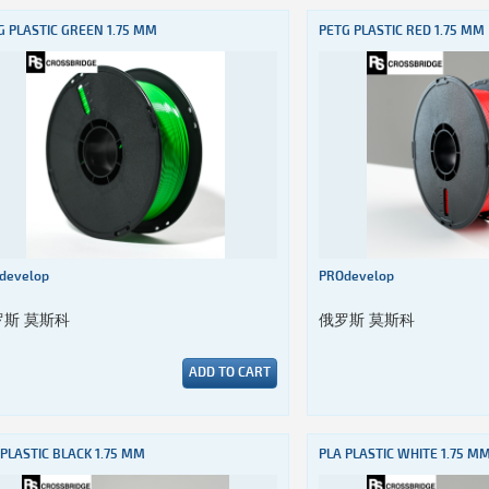
G PLASTIC GREEN 1.75 MM
PETG PLASTIC RED 1.75 MM
develop
PROdevelop
罗斯 莫斯科
俄罗斯 莫斯科
ADD TO CART
 PLASTIC BLACK 1.75 MM
PLA PLASTIC WHITE 1.75 M