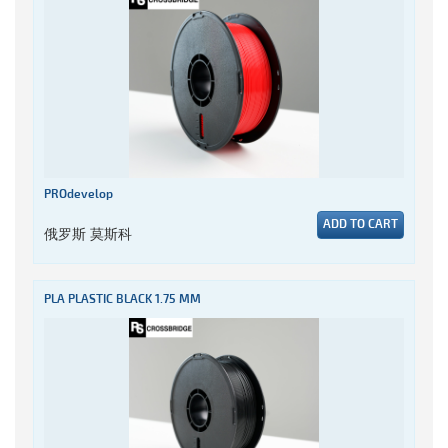
PROdevelop
ADD TO CART
俄罗斯 莫斯科
PLA PLASTIC BLACK 1.75 MM