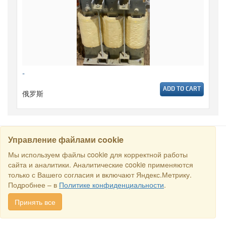
-
ADD TO CART
俄罗斯
Управление файлами cookie
搜寻
Мы используем файлы cookie для корректной работы
сайта и аналитики. Аналитические cookie применяются
только с Вашего согласия и включают Яндекс.Метрику.
保留所有权利 © 2016商业交易所“俄罗斯-新加坡商业理事会”. E-
Подробнее – в
Политике конфиденциальности
.
mail:
sales@rstradehouse.com
, 地址: 俄罗斯，莫斯科，Malaya
Pirogovskaya str., 16, Moscow, Russia.
付款方式
.
Privacy policy
.
Принять все
Consent for processing personal data
.