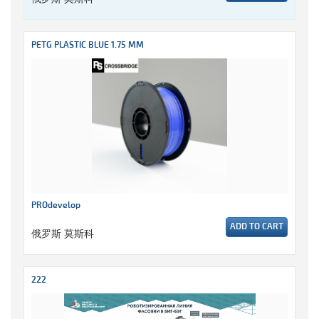
PETG PLASTIC BLUE 1.75 MM
PROdevelop
ADD TO CART
俄罗斯 莫斯科
222