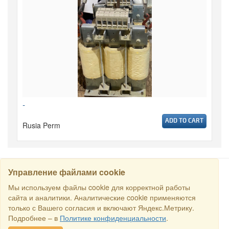
-
ADD TO CART
Rusia Perm
Управление файлами cookie
CARI
Мы используем файлы cookie для корректной работы
сайта и аналитики. Аналитические cookie применяются
только с Вашего согласия и включают Яндекс.Метрику.
Semua hak dilindungi undang-undang © 2016 Торговый Дом
Подробнее – в
Политике конфиденциальности
.
РСДС. E-mail:
sales@rstradehouse.com
, Alamat: Jl. Malaya