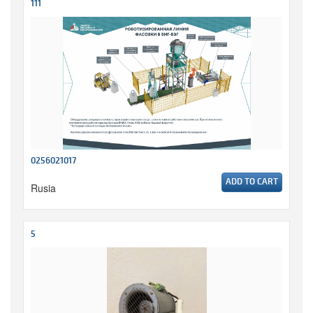
111
0256021017
ADD TO CART
Rusia
5