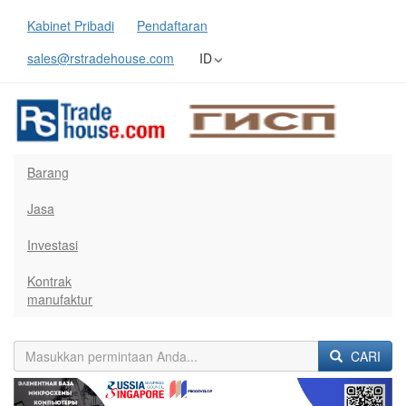
Kabinet Pribadi
Pendaftaran
sales@rstradehouse.com
ID
Barang
Jasa
Investasi
Kontrak
manufaktur
CARI
Previous
Next