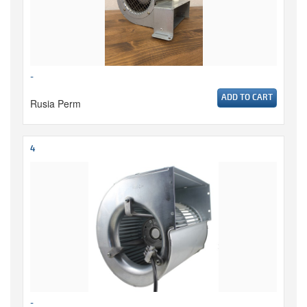
-
ADD TO CART
Rusia Perm
4
-