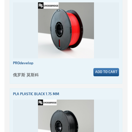
PROdevelop
ADD TO CART
俄罗斯 莫斯科
PLA PLASTIC BLACK 1.75 MM