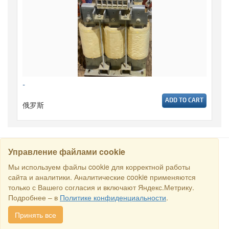
-
ADD TO CART
俄罗斯
Управление файлами cookie
搜寻
Мы используем файлы cookie для корректной работы
сайта и аналитики. Аналитические cookie применяются
только с Вашего согласия и включают Яндекс.Метрику.
保留所有权利 © 2016商业交易所“俄罗斯-新加坡商业理事会”. E-
Подробнее – в
Политике конфиденциальности
.
mail:
sales@rstradehouse.com
, 地址: 俄罗斯，莫斯科，Malaya
Pirogovskaya str., 16, Moscow, Russia.
付款方式
.
Privacy policy
.
Принять все
Consent for processing personal data
.