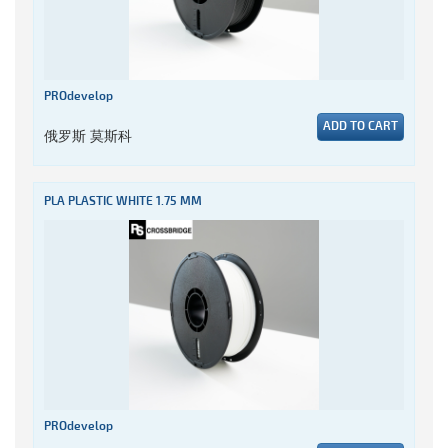
PROdevelop
ADD TO CART
俄罗斯 莫斯科
PLA PLASTIC WHITE 1.75 MM
PROdevelop