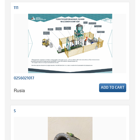
111
0256021017
ADD TO CART
Rusia
5