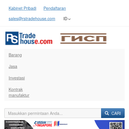
Kabinet Pribadi
Pendaftaran
sales@rstradehouse.com
ID
Barang
Jasa
Investasi
Kontrak
manufaktur
CARI
Previous
Next