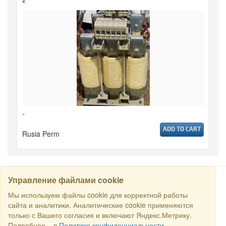
2
-
ADD TO CART
Rusia Perm
Управление файлами cookie
CARI
Мы используем файлы cookie для корректной работы
сайта и аналитики. Аналитические cookie применяются
только с Вашего согласия и включают Яндекс.Метрику.
Semua hak dilindungi undang-undang © 2016 Торговый Дом
Подробнее – в
Политике конфиденциальности
.