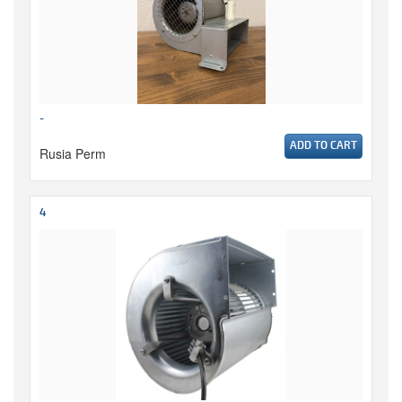
-
ADD TO CART
Rusia Perm
4