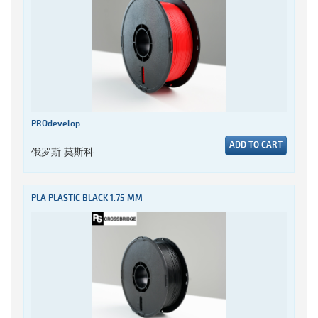
PROdevelop
ADD TO CART
俄罗斯 莫斯科
PLA PLASTIC BLACK 1.75 MM