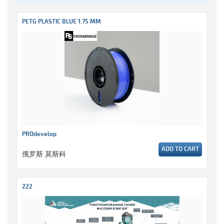
PETG PLASTIC BLUE 1.75 MM
PROdevelop
ADD TO CART
俄罗斯 莫斯科
222