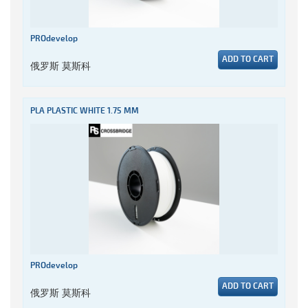
PROdevelop
ADD TO CART
俄罗斯 莫斯科
PLA PLASTIC WHITE 1.75 MM
PROdevelop
ADD TO CART
俄罗斯 莫斯科