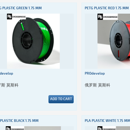
G PLASTIC GREEN 1.75 MM
PETG PLASTIC RED 1.75 MM
develop
PROdevelop
罗斯 莫斯科
俄罗斯 莫斯科
ADD TO CART
 PLASTIC BLACK 1.75 MM
PLA PLASTIC WHITE 1.75 M