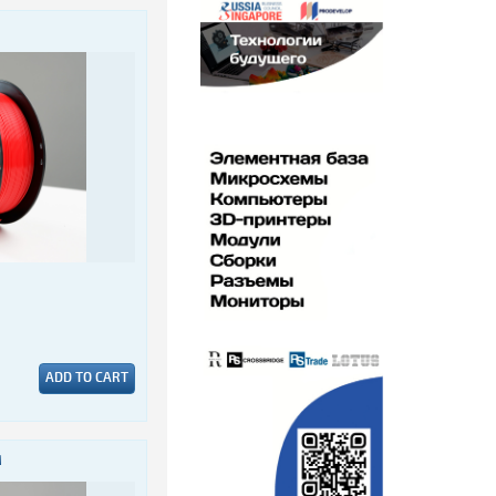
ADD TO CART
M