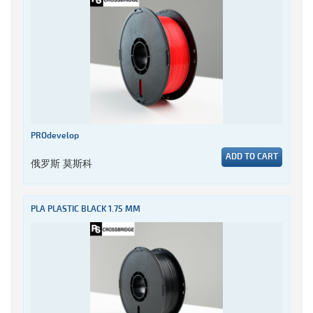
PROdevelop
ADD TO CART
俄罗斯 莫斯科
PLA PLASTIC BLACK 1.75 MM