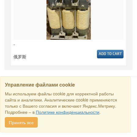
-
ADD TO CART
俄罗斯
Управление файлами cookie
搜寻
Мы используем файлы cookie для корректной работы
сайта и аналитики. Аналитические cookie применяются
только с Вашего согласия и включают Яндекс.Метрику.
保留所有权利 © 2016商业交易所“俄罗斯-新加坡商业理事会”. E-
Подробнее – в
Политике конфиденциальности
.
mail:
sales@rstradehouse.com
, 地址: 俄罗斯，莫斯科，Malaya
Pirogovskaya str., 16, Moscow, Russia.
付款方式
.
Privacy policy
.
Принять все
Consent for processing personal data
.