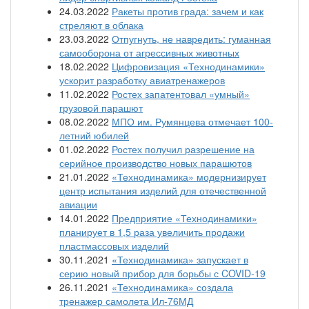
24.03.2022
Ракеты против града: зачем и как
стреляют в облака
23.03.2022
Отпугнуть, не навредить: гуманная
самооборона от агрессивных животных
18.02.2022
Цифровизация «Технодинамики»
ускорит разработку авиатренажеров
11.02.2022
Ростех запатентовал «умный»
грузовой парашют
08.02.2022
МПО им. Румянцева отмечает 100-
летний юбилей
01.02.2022
Ростех получил разрешение на
серийное производство новых парашютов
21.01.2022
«Технодинамика» модернизирует
центр испытания изделий для отечественной
авиации
14.01.2022
Предприятие «Технодинамики»
планирует в 1,5 раза увеличить продажи
пластмассовых изделий
30.11.2021
«Технодинамика» запускает в
серию новый прибор для борьбы с COVID-19
26.11.2021
«Технодинамика» создала
тренажер самолета Ил-76МД