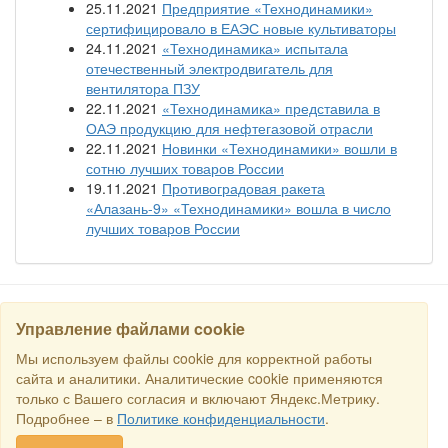
25.11.2021
Предприятие «Технодинамики»
сертифицировало в ЕАЭС новые культиваторы
24.11.2021
«Технодинамика» испытала
отечественный электродвигатель для
вентилятора ПЗУ
22.11.2021
«Технодинамика» представила в
ОАЭ продукцию для нефтегазовой отрасли
22.11.2021
Новинки «Технодинамики» вошли в
сотню лучших товаров России
19.11.2021
Противоградовая ракета
«Алазань-9» «Технодинамики» вошла в число
лучших товаров России
Управление файлами cookie
НАЙТИ
Мы используем файлы cookie для корректной работы
сайта и аналитики. Аналитические cookie применяются
только с Вашего согласия и включают Яндекс.Метрику.
Все права защищены © 2016 Торговый Дом РСДС. E-mail:
sales@rstradehouse.com
, Адрес: Россия, г. Москва, Малая
Подробнее – в
Политике конфиденциальности
.
Пироговская, 16, помещ. 3ц.
Способы оплаты
.
Политика