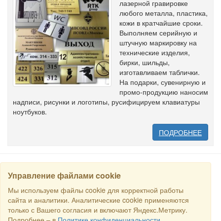
лазерной гравировке
любого металла, пластика,
кожи в кратчайшие сроки.
Выполняем серийную и
штучную маркировку на
технические изделия,
бирки, шильды,
изготавливаем таблички.
На подарки, сувенирную и
промо-продукцию наносим
надписи, рисунки и логотипы, русифицируем клавиатуры
ноутбуков.
ПОДРОБНЕЕ
Управление файлами cookie
НАЙТИ
Мы используем файлы cookie для корректной работы
сайта и аналитики. Аналитические cookie применяются
только с Вашего согласия и включают Яндекс.Метрику.
Все права защищены © 2016 Торговый Дом РСДС. E-mail:
sales@rstradehouse.com
, Адрес: Россия, г. Москва, Малая
Подробнее – в
Политике конфиденциальности
.