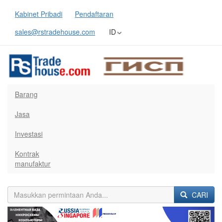
Kabinet Pribadi
Pendaftaran
sales@rstradehouse.com
ID
Barang
Jasa
Investasi
Kontrak
manufaktur
CARI
Previous
Next