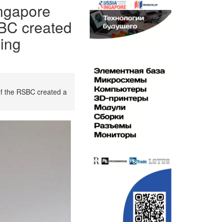
ngapore
SBC created
ging
of the RSBC created a