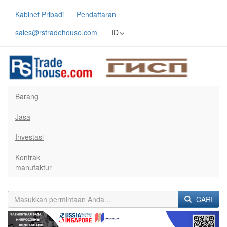
Kabinet Pribadi
Pendaftaran
sales@rstradehouse.com
ID
Barang
Jasa
Investasi
Kontrak
manufaktur
CARI
Previous
Next