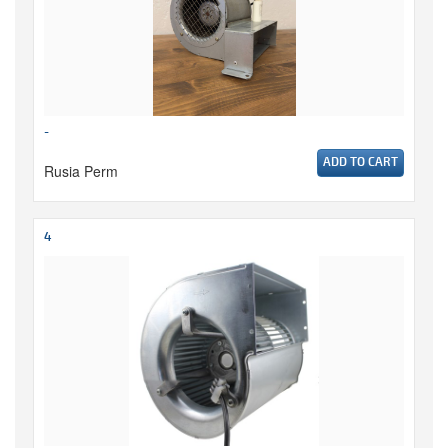
-
ADD TO CART
Rusia Perm
4