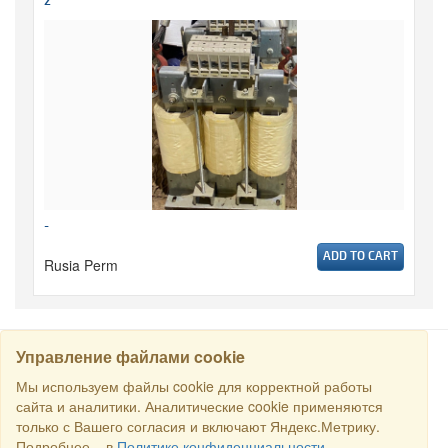
2
-
ADD TO CART
Rusia Perm
Управление файлами cookie
CARI
Мы используем файлы cookie для корректной работы
сайта и аналитики. Аналитические cookie применяются
только с Вашего согласия и включают Яндекс.Метрику.
Semua hak dilindungi undang-undang © 2016 Торговый Дом
Подробнее – в
Политике конфиденциальности
.