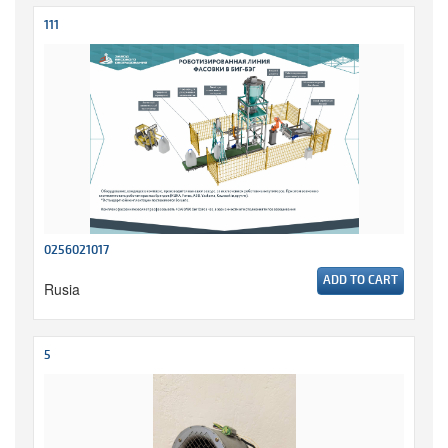
111
0256021017
ADD TO CART
Rusia
5