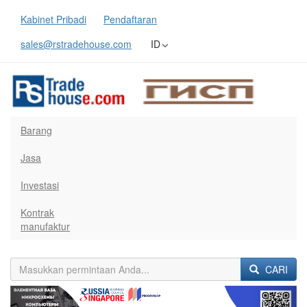
Kabinet Pribadi
Pendaftaran
sales@rstradehouse.com
ID
Barang
Jasa
Investasi
Kontrak
manufaktur
CARI
Previous
Next