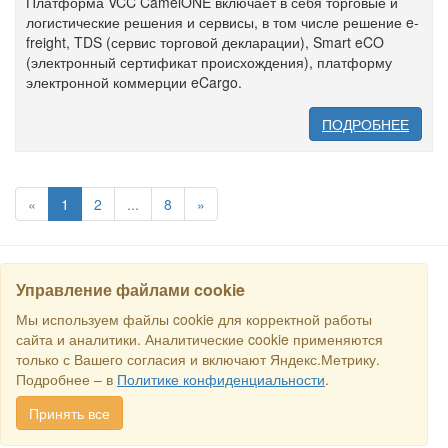
Платформа VCC CamelONE включает в себя торговые и
логистические решения и сервисы, в том числе решение e-
freight, TDS (сервис торговой декларации), Smart eCO
(электронный сертификат происхождения), платформу
электронной коммерции eCargo.
ПОДРОБНЕЕ
«
1
2
...
8
»
Управление файлами cookie
НАЙТИ
Мы используем файлы cookie для корректной работы
сайта и аналитики. Аналитические cookie применяются
только с Вашего согласия и включают Яндекс.Метрику.
Все права защищены © 2016 Торговый Дом РСДС. E-mail:
sales@rstradehouse.com
, Адрес: Россия, г. Москва, Малая
Подробнее – в
Политике конфиденциальности
.
Пироговская, 16, помещ. 3ц.
Способы оплаты
.
Политика
конфиденциальности
.
Cогласие на обработку персональных
Принять все
данных
.