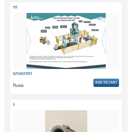
111
0256021017
ADD TO CART
Rusia
5