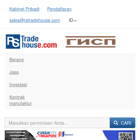
Kabinet Pribadi
Pendaftaran
sales@rstradehouse.com
ID
Barang
Jasa
Investasi
Kontrak
manufaktur
CARI
Previous
Next