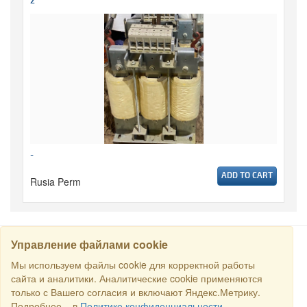
2
-
ADD TO CART
Rusia Perm
Управление файлами cookie
CARI
Мы используем файлы cookie для корректной работы
сайта и аналитики. Аналитические cookie применяются
только с Вашего согласия и включают Яндекс.Метрику.
Semua hak dilindungi undang-undang © 2016 Торговый Дом
Подробнее – в
Политике конфиденциальности
.