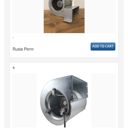
-
ADD TO CART
Rusia Perm
4