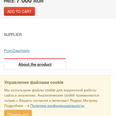
RUR
PRICE:
ADD TO CART
SUPPLIER:
PromZapchasty
About the product
Управление файлами cookie
Мы используем файлы cookie для корректной работы
SEARCH
сайта и аналитики. Аналитические cookie применяются
только с Вашего согласия и включают Яндекс.Метрику.
Copyright © 2016 RS Trade. E-mail:
sales@rstradehouse.com
,
Подробнее – в
Политике конфиденциальности
.
Address: Russia, Moscow, Malaya Pirogovskaya st., 16, room 3c.
Payment methods
.
Privacy policy
.
Consent for processing personal
Принять все