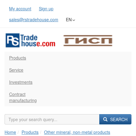
My account
Sign up
sales@rstradehouse.com
EN
Products
Service
Investments
Contract
manufacturing
SEARCH
Home
Products
Other mineral, non-metal products