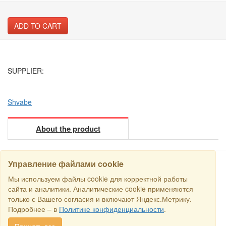
ADD TO CART
SUPPLIER:
Shvabe
About the product
Управление файлами cookie
Мы используем файлы cookie для корректной работы
SEARCH
сайта и аналитики. Аналитические cookie применяются
только с Вашего согласия и включают Яндекс.Метрику.
Copyright © 2016 RS Trade. E-mail:
sales@rstradehouse.com
,
Подробнее – в
Политике конфиденциальности
.
Address: Russia, Moscow, Malaya Pirogovskaya st., 16, room 3c.
Payment methods
.
Privacy policy
.
Consent for processing personal