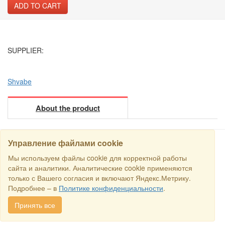
ADD TO CART
SUPPLIER:
Shvabe
About the product
Управление файлами cookie
Мы используем файлы cookie для корректной работы
SEARCH
сайта и аналитики. Аналитические cookie применяются
только с Вашего согласия и включают Яндекс.Метрику.
Copyright © 2016 RS Trade. E-mail:
sales@rstradehouse.com
,
Подробнее – в
Политике конфиденциальности
.
Address: Russia, Moscow, Malaya Pirogovskaya st., 16, room 3c.
Payment methods
.
Privacy policy
.
Consent for processing personal
Принять все
data
.