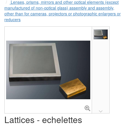
Lenses, prisms, mirrors and other optical elements (except
manufactured of non-optical glass) assembly and assembly,
other than for cameras, projectors or photographic enlargers or
reducers
Lattices - echelettes